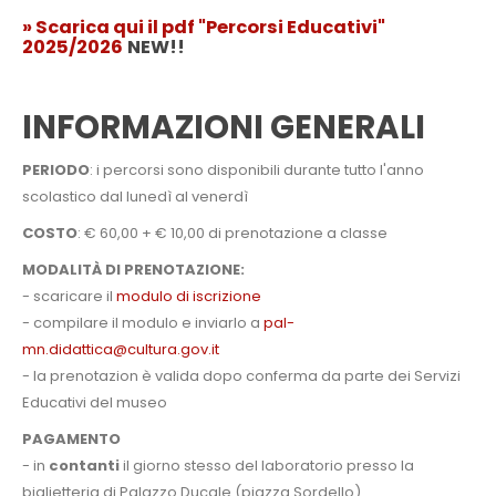
» Scarica qui il pdf "Percorsi Educativi"
2025/2026
NEW!!
INFORMAZIONI GENERALI
PERIODO
: i percorsi sono disponibili durante tutto l'anno
scolastico dal lunedì al venerdì
COSTO
: € 60,00 + € 10,00 di prenotazione a classe
MODALITÀ DI PRENOTAZIONE:
- scaricare il
modulo di iscrizione
- compilare il modulo e inviarlo a
pal-
mn.didattica@cultura.gov.it
- la prenotazion è valida dopo conferma da parte dei Servizi
Educativi del museo
PAGAMENTO
- in
contanti
il giorno stesso del laboratorio presso la
biglietteria di Palazzo Ducale (piazza Sordello)