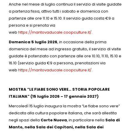
Anche nel mese di luglio continua il servizio di visite guidate
a partenza fissa, attivo tutti i sabato e domenica con
partenze alle ore 11.10 e 15.10. Il servizio guida costa €9 a
persona e si prenota via
web
https://mantovaducale.coopculture.it/
.
Domenica 5 luglio 2026
, in occasione della prima
domenica del mese ad ingresso gratuito, il servizio di visite
guidate è potenziato con partenze alle ore 10.10, 11.10, 15.10 e
16.10 (servizio guida €9 a persona, prenotazioni via
web
https://mantovaducale.coopculture.it/
.
MOSTRA “LE FIABE SONO VERE…
STORIA POPOLARE
ITALIANA” (15 luglio 2026 – 17 gennaio 2027)
Mercoledì 15 luglio inaugura la mostra “Le fiabe sono vere”
dedicata alla cultura popolare italiana, che sarà allestita
negli spazi della
Corte Nuova
, in particolare nella
Sala di
Manto, nella Sala dei Capitani, nella Sala dei