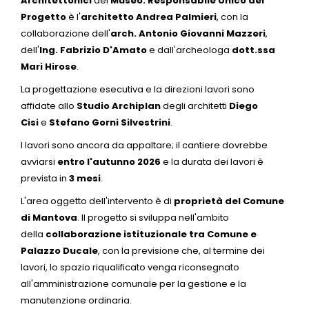
Architettonici
del
Museo. Responsabile Unico del
Progetto
è l'
architetto Andrea Palmieri
, con la
collaborazione dell'
arch. Antonio Giovanni Mazzeri
,
dell'
Ing. Fabrizio D'Amato
e dall'archeologa
dott.ssa
Mari Hirose
.
La progettazione esecutiva e la direzioni lavori sono
affidate allo
Studio Archiplan
degli architetti
Diego
Cisi
e
Stefano Gorni Silvestrini
.
I lavori sono ancora da appaltare; il cantiere dovrebbe
avviarsi
entro l'autunno 2026
e la durata dei lavori è
prevista in
3 mesi
.
L'area oggetto dell'intervento è di
proprietà del Comune
di Mantova
. Il progetto si sviluppa nell'ambito
della
collaborazione istituzionale tra Comune e
Palazzo Ducale
, con la previsione che, al termine dei
lavori, lo spazio riqualificato venga riconsegnato
all'amministrazione comunale per la gestione e la
manutenzione ordinaria.