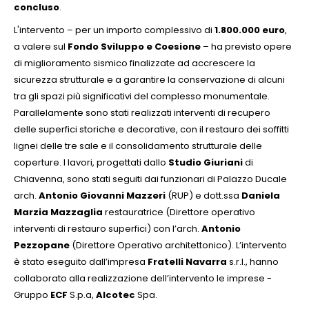
concluso
.
L'intervento – per un importo complessivo di
1.800.000 euro
,
a valere sul
Fondo Sviluppo e Coesione
– ha previsto opere
di miglioramento sismico finalizzate ad accrescere la
sicurezza strutturale e a garantire la conservazione di alcuni
tra gli spazi più significativi del complesso monumentale.
Parallelamente sono stati realizzati interventi di recupero
delle superfici storiche e decorative, con il restauro dei soffitti
lignei delle tre sale e il consolidamento strutturale delle
coperture. I lavori, progettati dallo
Studio Giuriani
di
Chiavenna, sono stati seguiti dai funzionari di Palazzo Ducale
arch.
Antonio Giovanni Mazzeri
(RUP) e dott.ssa
Daniela
Marzia Mazzaglia
restauratrice (Direttore operativo
interventi di restauro superfici) con l’arch.
Antonio
Pezzopane
(Direttore Operativo architettonico). L’intervento
è stato eseguito dall’impresa
Fratelli Navarra
s.r.l., hanno
collaborato alla realizzazione dell’intervento le imprese -
Gruppo
ECF
S.p.a,
Alcotec
Spa.