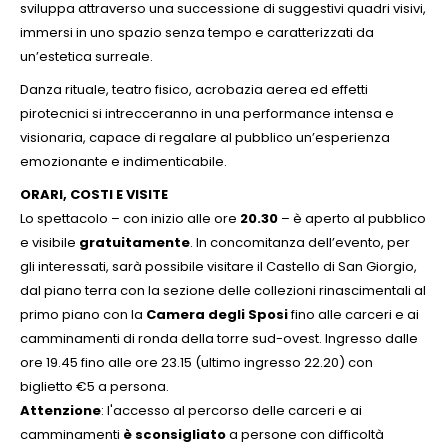
sviluppa attraverso una successione di suggestivi quadri visivi,
immersi in uno spazio senza tempo e caratterizzati da
un’estetica surreale.
Danza rituale, teatro fisico, acrobazia aerea ed effetti
pirotecnici si intrecceranno in una performance intensa e
visionaria, capace di regalare al pubblico un’esperienza
emozionante e indimenticabile.
ORARI, COSTI E VISITE
Lo spettacolo – con inizio alle ore
20.30
– è aperto al pubblico
e visibile
gratuitamente
. In concomitanza dell’evento, per
gli interessati, sarà possibile visitare il Castello di San Giorgio,
dal piano terra con la sezione delle collezioni rinascimentali al
primo piano con la
Camera degli Sposi
fino alle carceri e ai
camminamenti di ronda della torre sud-ovest. Ingresso dalle
ore 19.45 fino alle ore 23.15 (ultimo ingresso 22.20) con
biglietto €5 a persona.
Attenzione
: l'accesso al percorso delle carceri e ai
camminamenti
è sconsigliato
a persone con difficoltà