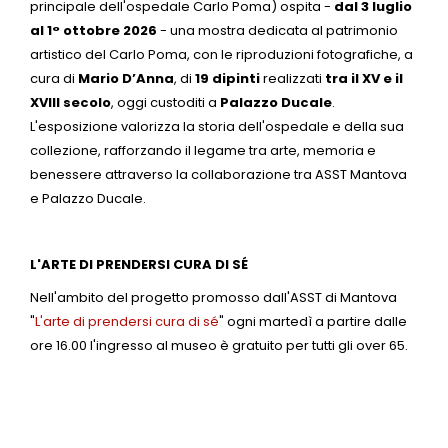
principale dell'ospedale Carlo Poma) ospita -
dal 3 luglio
al 1° ottobre 2026
- una mostra dedicata al patrimonio
artistico del Carlo Poma, con le riproduzioni fotografiche, a
cura di
Mario D’Anna
,
di
19 dipinti
realizzati
tra il XV e il
XVIII secolo
, oggi custoditi a
Palazzo Ducale
.
L'esposizione valorizza la storia dell'ospedale e della sua
collezione, rafforzando il legame tra arte, memoria e
benessere attraverso la collaborazione tra ASST Mantova
e Palazzo Ducale.
L'ARTE DI PRENDERSI CURA DI SÉ
Nell'ambito del progetto promosso dall'ASST di Mantova
"
L'arte di prendersi cura di sé
" ogni martedì a partire dalle
ore 16.00 l'ingresso al museo è gratuito per tutti gli over 65.