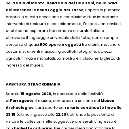
nella
Sala di Manto, nella Sala dei Capitani, nella Sala
dei Marchesi e nella Loggia del Tasso
, riaperti al pubblico
proprio in questa occasione a conclusione di un importante
intervento di restauro e consolidamento, l'esposizione invita il
pubblico ad esplorare il patrimonio culturale italiano
attraverso il linguaggio universale della fiaba, con un ampio
percorso di quasi
500 opere e oggetti
tra dipinti, maschere,
costumi, strumenti musicali, giocattoli, fotografie, attrezzi
agricoli, filmati e manufatti. La mostra è inclusa nel biglietto di
ingresso del museo.
APERTURA STRAORDINARIA
Sabato
15 agosto 2026
, in occasione della festività
di
Ferragosto
, il museo, compresa la sezione del
Museo
Archeologico
, sarà aperto con
orario continuato fino alle
23.15
(ultimo ingresso alle
22.20
), offrendo la possibilità di
visitare le collezioni nelle suggestive ore serali. L'ingresso è
con
biglietto ordinario
. Per chi desidera approfondire la