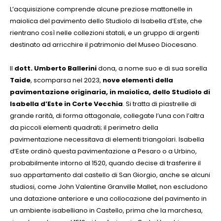
L’acquisizione comprende alcune preziose mattonelle in
maiolica del pavimento dello Studiolo di Isabella d’Este, che
rientrano così nelle collezioni statali, e un gruppo di argenti
destinato ad arricchire il patrimonio del Museo Diocesano.
Il
dott. Umberto Ballerini
dona, a nome suo e di sua sorella
Taide
, scomparsa nel 2023,
nove elementi
della
pavimentazione originaria, in maiolica, dello Studiolo di
Isabella d’Este in Corte Vecchia
. Si tratta di piastrelle di
grande rarità, di forma ottagonale, collegate l’una con l’altra
da piccoli elementi quadrati; il perimetro della
pavimentazione necessitava di elementi triangolari. Isabella
d’Este ordinò questa pavimentazione a Pesaro o a Urbino,
probabilmente intorno al 1520, quando decise di trasferire il
suo appartamento dal castello di San Giorgio, anche se alcuni
studiosi, come John Valentine Granville Mallet, non escludono
una datazione anteriore e una collocazione del pavimento in
un ambiente isabelliano in Castello, prima che la marchesa,