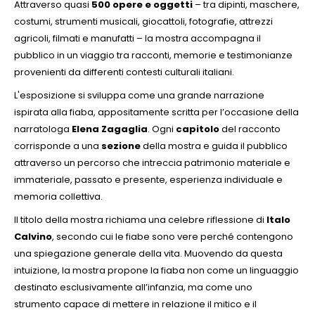
Attraverso quasi
500 opere e oggetti
– tra dipinti, maschere,
costumi, strumenti musicali, giocattoli, fotografie, attrezzi
agricoli, filmati e manufatti – la mostra accompagna il
IT
EN
pubblico in un viaggio tra racconti, memorie e testimonianze
provenienti da differenti contesti culturali italiani.
L'esposizione si sviluppa come una grande narrazione
ispirata alla fiaba, appositamente scritta per l’occasione della
narratologa
Elena Zagaglia
. Ogni
capitolo
del racconto
corrisponde a una
sezione
della mostra e guida il pubblico
attraverso un percorso che intreccia patrimonio materiale e
immateriale, passato e presente, esperienza individuale e
memoria collettiva.
Il titolo della mostra richiama una celebre riflessione di
Italo
Calvino
, secondo cui le fiabe sono vere perché contengono
una spiegazione generale della vita. Muovendo da questa
intuizione, la mostra propone la fiaba non come un linguaggio
destinato esclusivamente all’infanzia, ma come uno
strumento capace di mettere in relazione il mitico e il