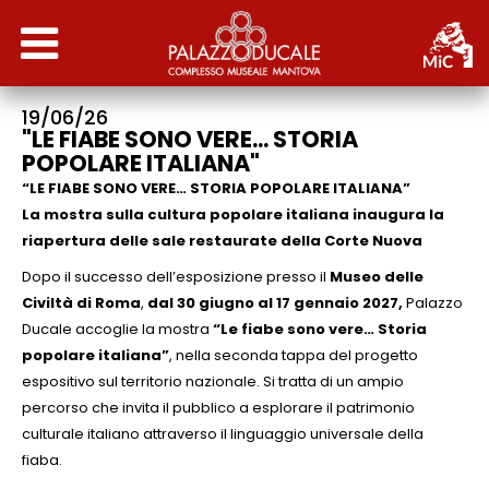
19/06/26
INFO
"LE FIABE SONO VERE... STORIA
POPOLARE ITALIANA"
NEWS
“LE FIABE SONO VERE…
STORIA POPOLARE ITALIANA”
La mostra sulla cultura popolare italiana inaugura la
riapertura delle sale restaurate della Corte Nuova
ATTIVITÀ
Dopo il successo dell’esposizione presso il
Museo delle
STORIA
Civiltà di Roma
,
dal 30 giugno al 17 gennaio 2027,
Palazzo
Ducale accoglie la mostra
“Le fiabe sono vere… Storia
popolare italiana”
, nella seconda tappa del progetto
PERCORSI
espositivo sul territorio nazionale. Si tratta di un ampio
percorso che invita il pubblico a esplorare il patrimonio
SERVIZI EDUCATIVI
culturale italiano attraverso il linguaggio universale della
fiaba.
MUSEO ARCHEOLOGICO