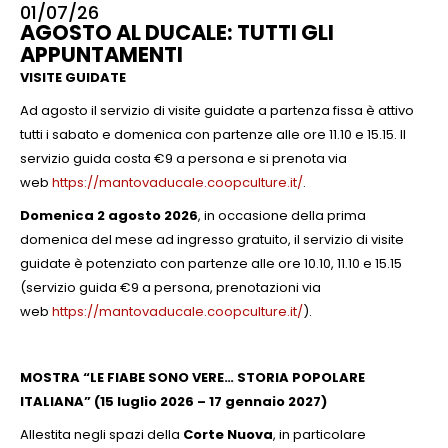
01/07/26
AGOSTO AL DUCALE: TUTTI GLI
APPUNTAMENTI
VISITE GUIDATE
Ad agosto il servizio di visite guidate a partenza fissa è attivo
tutti i sabato e domenica con partenze alle ore 11.10 e 15.15. Il
servizio guida costa €9 a persona e si prenota via
web
https://mantovaducale.coopculture.it/
.
Domenica 2 agosto 2026
, in occasione della prima
domenica del mese ad ingresso gratuito, il servizio di visite
guidate è potenziato con partenze alle ore 10.10, 11.10 e 15.15
(servizio guida €9 a persona, prenotazioni via
web
https://mantovaducale.coopculture.it/
).
MOSTRA “LE FIABE SONO VERE…
STORIA POPOLARE
ITALIANA” (15 luglio 2026 – 17 gennaio 2027)
Allestita negli spazi della
Corte Nuova
, in particolare