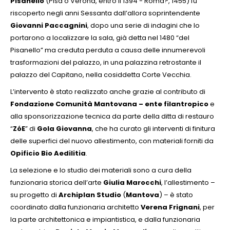
Pisanello
(Pisa o Verona, entro il 1394 - Roma?, 1455) fu
riscoperto negli anni Sessanta dall’allora soprintendente
Giovanni Paccagnini
, dopo una serie di indagini che lo
portarono a localizzare la sala, già detta nel 1480 “del
Pisanello” ma creduta perduta a causa delle innumerevoli
trasformazioni del palazzo, in una palazzina retrostante il
palazzo del Capitano, nella cosiddetta Corte Vecchia.
L’intervento è stato realizzato anche grazie al contributo di
Fondazione Comunità Mantovana – ente filantropico
e
alla sponsorizzazione tecnica da parte della ditta di restauro
“
ZóE
” di
Gola Giovanna
, che ha curato gli interventi di finitura
delle superfici del nuovo allestimento, con materiali forniti da
Opificio Bio Aedilitia
.
La selezione e lo studio dei materiali sono a cura della
funzionaria storica dell’arte
Giulia Marocch
i
, l’allestimento –
su progetto di
Archiplan Studio
(
Mantova
) – è stato
coordinato dalla funzionaria architetto
Verena Frignani
, per
la parte architettonica e impiantistica, e dalla funzionaria