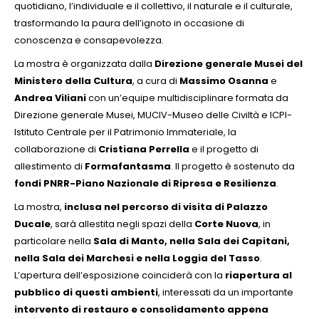
quotidiano, l’individuale e il collettivo, il naturale e il culturale,
trasformando la paura dell’ignoto in occasione di
conoscenza e consapevolezza.
La mostra è organizzata dalla
Direzione generale Musei del
Ministero della Cultura
, a cura di
Massimo Osanna
e
Andrea Viliani
con un’equipe multidisciplinare formata da
Direzione generale Musei, MUCIV-Museo delle Civiltà e ICPI-
Istituto Centrale per il Patrimonio Immateriale, la
collaborazione di
Cristiana Perrella
e il progetto di
allestimento di
Formafantasma
. Il progetto è sostenuto da
fondi PNRR-Piano Nazionale di Ripresa e Resilienza
.
La mostra,
inclusa nel percorso di visita di Palazzo
Ducale
, sarà allestita negli spazi della
Corte Nuova
, in
particolare nella
Sala di Manto, nella Sala dei Capitani,
nella Sala dei Marchesi e nella Loggia del Tasso
.
L’apertura dell’esposizione coinciderà con la
riapertura al
pubblico di questi ambienti
, interessati da un importante
intervento di restauro e consolidamento appena