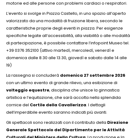
motorie ed alle persone con problemi cardiaci o respiratori.
L’evento si svolge in Piazza Castello, in uno spazio all’aperto
valorizzato da una modalità di fruizione libera, secondo le
caratteristiche proprie degli eventi in piazza. Per esigenze
specifiche legate all’accessibilità, alla visibilità o alle modalità
di partecipazione, è possibile contattare l’infopoint Museo tel.
+39 0376 352100 (attivo martedì, mercoledì, venerdì e
domenica dalle 8.30 alle 13.30, giovedì e sabato dalle 14 alle
19)
La rassegna si concluderà
domenica 27 settembre 2026
con un ultimo evento di grande rilievo, una esibizione di
volteggio equestre
, disciplina che unisce la ginnastica
artistica e l’equitazione, che sarà accolta nella splendida
cornice del
Cortile della Cavallerizza
. I dettagli
dell’imperdibile evento saranno indicati più avanti.
Gli spettacoli sono realizzati con il contributo della
Direzione
Generale Spettacolo del Dipartimento per le Attività
Culturali del Ministero della Cultura
. La produzione e la