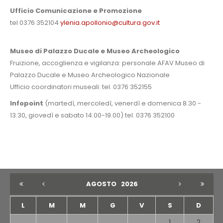
Ufficio Comunicazione e Promozione
tel 0376 352104
ylenia.apollonio@cultura.gov.it
Museo di Palazzo Ducale e Museo Archeologico
Fruizione, accoglienza e vigilanza: personale AFAV Museo di
Palazzo Ducale e Museo Archeologico Nazionale
Ufficio coordinatori museali: tel. 0376 352155
Infopoint
(martedì, mercoledì, venerdì e domenica 8.30 -
13.30, giovedì e sabato 14.00-19.00) tel. 0376 352100
AGOSTO
2026
L
M
M
G
V
S
D
1
2