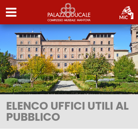
INFO
NEWS
ATTIVITÀ
STORIA
ELENCO UFFICI UTILI AL
PERCORSI
PUBBLICO
SERVIZI EDUCATIVI
MUSEO ARCHEOLOGICO