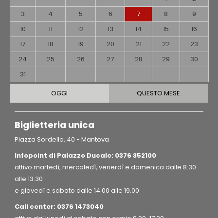
3
4
5
6
7
8
9
10
11
12
13
14
15
16
17
18
19
20
21
22
23
24
25
26
27
28
29
30
31
OGGI
QUESTO MESE
Biglietteria unica
Piazza Sordello, 40 - Mantova
Infopoint di Palazzo Ducale: 0376 352100
attivo martedì, mercoledì, venerdì e domenica dalle 8.30
alle 13.30
e giovedì e sabato dalle 14.00 alle 19.00
Call center:
0376 1473040