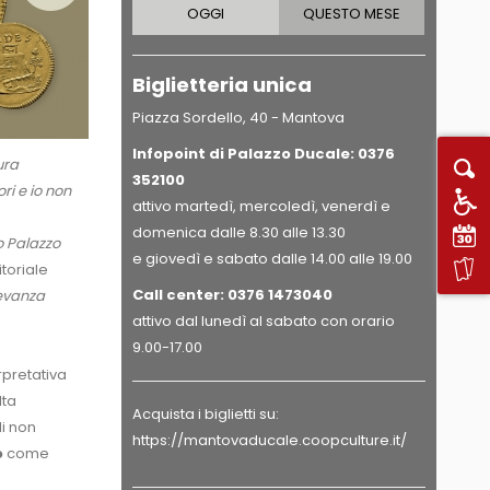
OGGI
QUESTO MESE
Biglietteria unica
Piazza Sordello, 40 - Mantova
Infopoint di Palazzo Ducale: 0376
ura
352100
ri e io non
attivo martedì, mercoledì, venerdì e
domenica dalle 8.30 alle 13.30
o Palazzo
e giovedì e sabato dalle 14.00 alle 19.00
itoriale
Call center:
0376 1473040
levanza
attivo dal lunedì al sabato con orario
9.00-17.00
rpretativa
lta
Acquista i biglietti su:
i non
https://mantovaducale.coopculture.it/
o
come