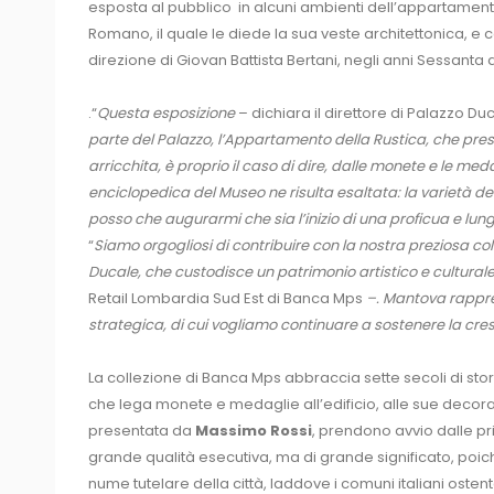
esposta al pubblico in alcuni ambienti dell’appartamento 
Romano, il quale le diede la sua veste architettonica, e 
direzione di Giovan Battista Bertani, negli anni Sessanta 
.“
Questa esposizione
– dichiara il direttore di Palazzo Du
parte del Palazzo, l’Appartamento della Rustica, che pre
arricchita, è proprio il caso di dire, dalle monete e le meda
enciclopedica del Museo ne risulta esaltata: la varietà dell
posso che augurarmi che sia l’inizio di una proficua e lun
“
Siamo orgogliosi di contribuire con la nostra preziosa c
Ducale, che custodisce un patrimonio artistico e culturale
Retail Lombardia Sud Est di Banca Mps
–. Mantova rappre
strategica, di cui vogliamo continuare a sostenere la cresc
La collezione di Banca Mps abbraccia sette secoli di sto
che lega monete e medaglie all’edificio, alle sue decorazi
presentata da
Massimo Rossi
, prendono avvio dalle p
grande qualità esecutiva, ma di grande significato, po
nume tutelare della città, laddove i comuni italiani ostent