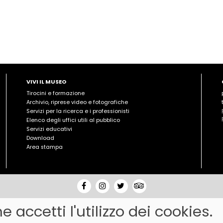
VIVI IL MUSEO
Tirocini e formazione
Archivio, riprese video e fotografiche
Servizi per la ricerca e i professionisti
Elenco degli uffici utili al pubblico
Servizi educativi
Download
Area stampa
accetti l'utilizzo dei cookies.