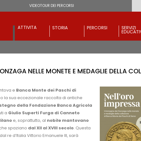
VIDEOTOUR DEI PERCORSI
ATTIVITÀ
STORIA
PERCORSI
SERVIZI
EDUCATI
 GONZAGA NELLE MONETE E MEDAGLIE DELLA COL
antova e
Banca Monte dei Paschi di
o la sua eccezionale raccolta di antiche
stegno della Fondazione Banca Agricola
ti a
Giulio Superti Furga di Canneto
ilano
e, soprattutto, al
nobile mantovano
che spaziano
dal XII al XVIII secolo
. Questa
 re d’Italia Vittorio Emanuele III, sarà