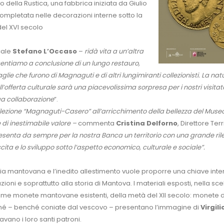
della Rustica, una fabbrica iniziata da Giulio
completata nelle decorazioni interne sotto la
del XVI secolo
cale
Stefano L’Occaso
–
ridà vita a un’altra
sentiamo a conclusione di un lungo restauro,
glie che furono di Magnaguti e di altri lungimiranti collezionisti. La nat
’offerta culturale sarà una piacevolissima sorpresa per i nostri visitato
ga collaborazione
”.
ollezione “Magnaguti-Casero” all’arricchimento della bellezza del Muse
 di inestimabile valore –
commenta
Cristina Delforno
, Direttore Terr
senta da sempre per la nostra Banca un territorio con una grande ri
ita e lo sviluppo sotto l’aspetto economico, culturale e sociale”.
ria mantovana e l’inedito allestimento vuole proporre una chiave inte
oni e soprattutto alla storia di Mantova. I materiali esposti, nella sce
rime monete mantovane esistenti, della metà del XII secolo: monete d
iché – benché coniate dal vescovo – presentano l’immagine di
Virgili
avano i loro santi patroni.