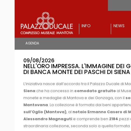
INFO
NEWS
AGENDA
09/08/2026
NELL'ORO IMPRESSA. L'IMMAGINE DEI
DI BANCA MONTE DEI PASCHI DI SIENA
L’iniziativa nasce dall’accordo tra il Palazzo Ducale di M
Siena
che ha concesso in
comodato
gratuito
al Muse
monete e medaglie di Mantova e dei Gonzaga, con il
so
Mantovana
. La collezione è formata dai beni appartenu
sull’Oglio (Mantova)
, al
notaio Ermanno Casero di M
Alessandro Magnaguti
e comprende ben
2184
pezzi 
straordinaria collezione, seconda solo a quella formata dal