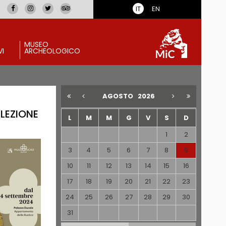
IT
EN
MUSEO
VI
ARCHEOLOGICO
AGOSTO
2026
LEZIONE
L
M
M
G
V
S
D
1
2
3
4
5
6
7
8
9
10
11
12
13
14
15
16
17
18
19
20
21
22
23
24
25
26
27
28
29
30
31