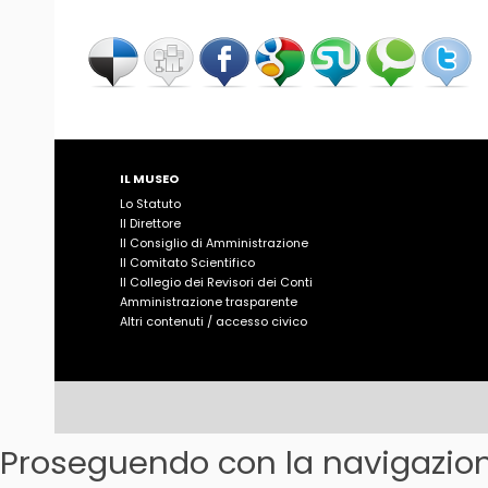
IL MUSEO
Lo Statuto
Il Direttore
Il Consiglio di Amministrazione
Il Comitato Scientifico
Il Collegio dei Revisori dei Conti
Amministrazione trasparente
Altri contenuti / accesso civico
Proseguendo con la navigazione 