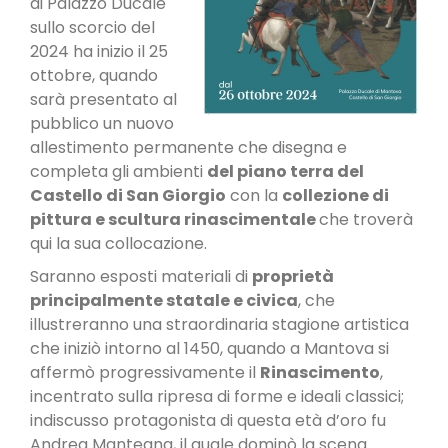
di Palazzo Ducale
sullo scorcio del
2024 ha inizio il 25
IT
EN
ottobre, quando
sarà presentato al
pubblico un nuovo
allestimento permanente che disegna e
completa gli ambienti
del piano terra del
Castello di San Giorgio
con la
collezione di
pittura e scultura rinascimentale
che troverà
qui la sua collocazione.
Saranno esposti materiali di
proprietà
principalmente statale e civica
, che
illustreranno una straordinaria stagione artistica
che iniziò intorno al 1450, quando a Mantova si
affermò progressivamente il
Rinascimento
,
incentrato sulla ripresa di forme e ideali classici;
indiscusso protagonista di questa età d’oro fu
Andrea Mantegna, il quale dominò la scena