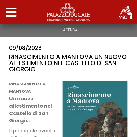
AGENDA
INFO
09/08/2026
NEWS
RINASCIMENTO A MANTOVA UN NUOVO
ALLESTIMENTO NEL CASTELLO DI SAN
ATTIVITÀ
GIORGIO
RINASCIMENTO A
STORIA
MANTOVA
Un nuovo
PERCORSI
allestimento nel
Castello di San
SERVIZI EDUCATIVI
Giorgio.
Il principale evento
MUSEO ARCHEOLOGICO