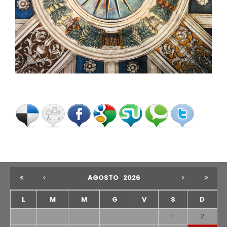
AGOSTO
2026
L
M
M
G
V
S
D
1
2