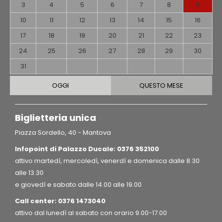
3
4
5
6
7
8
9
10
11
12
13
14
15
16
17
18
19
20
21
22
23
24
25
26
27
28
29
30
31
OGGI
QUESTO MESE
Biglietteria unica
Piazza Sordello, 40 - Mantova
Infopoint di Palazzo Ducale: 0376 352100
attivo martedì, mercoledì, venerdì e domenica dalle 8.30
alle 13.30
e giovedì e sabato dalle 14.00 alle 19.00
Call center:
0376 1473040
attivo dal lunedì al sabato con orario 9.00-17.00