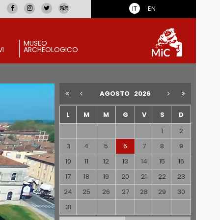
IT
EN
MUSEO
VI
ARCHEOLOGICO
AGOSTO
2026
L
M
M
G
V
S
D
1
2
3
4
5
6
7
8
9
10
11
12
13
14
15
16
17
18
19
20
21
22
23
24
25
26
27
28
29
30
31